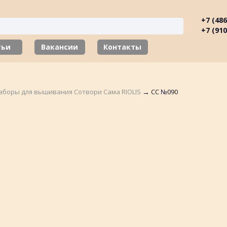
+7 (486
+7 (910
тьи
Вакансии
Контакты
аборы для вышивания Сотвори Сама RIOLIS
→
СС №090