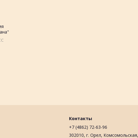
ия
ана"
0см,
СС
1
Контакты
+7 (4862) 72-63-96
302010, г. Орел, Комсомольская,