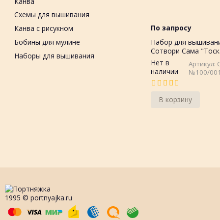
Канва
Схемы для вышивания
По запросу
Канва с рисукном
Бобины для мулине
Набор для вышиван
Сотвори Сама "Тоск
Наборы для вышивания
серия Premium 40х3
Нет в
Артикул: 
Россия
наличии
№100/00
В корзину
1995 © portnyajka.ru