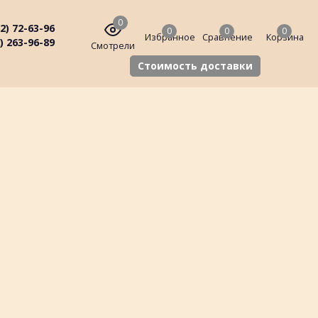
0
2) 72-63-96
0
0
0
Избранное
Сравнение
Корзина
) 263-96-89
Смотрели
Стоимость доставки