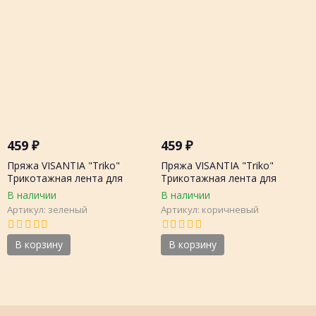
459
₽
459
₽
Пряжа VISANTIA "Triko"
Пряжа VISANTIA "Triko"
Трикотажная лента для
Трикотажная лента для
рукоделия 29% хл. 8% эл. 500г
рукоделия 29% хл. 8% эл. 500г
В наличии
В наличии
20м, шт.
20м, шт.
Артикул: зеленый
Артикул: коричневый
В корзину
В корзину