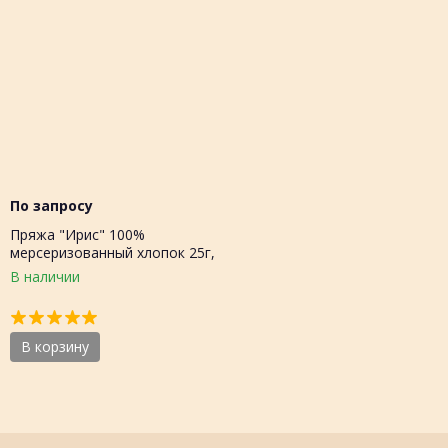
По запросу
Пряжа "Ирис" 100%
мерсеризованный хлопок 25г,
150м, шт.
В наличии
В корзину