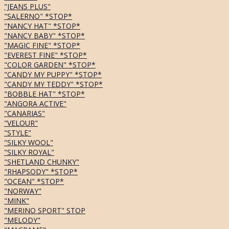
"JEANS PLUS"
"SALERNO" *STOP*
"NANCY HAT" *STOP*
"NANCY BABY" *STOP*
"MAGIC FINE" *STOP*
"EVEREST FINE" *STOP*
"COLOR GARDEN" *STOP*
"CANDY MY PUPPY" *STOP*
"CANDY MY TEDDY" *STOP*
"BOBBLE HAT" *STOP*
"ANGORA ACTIVE"
"CANARIAS"
"VELOUR"
"STYLE"
"SILKY WOOL"
"SILKY ROYAL"
"SHETLAND CHUNKY"
"RHAPSODY" *STOP*
"OCEAN" *STOP*
"NORWAY"
"MINK"
"MERINO SPORT" STOP
"MELODY"