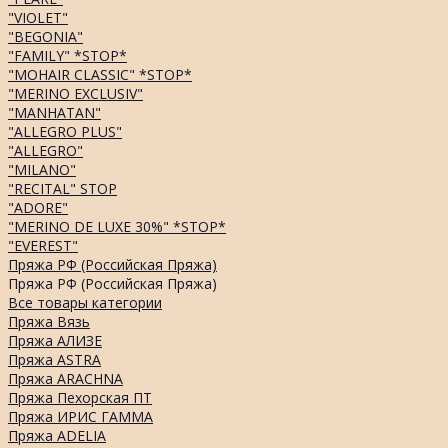
"VIOLET"
"BEGONIA"
"FAMILY" *STOP*
"MOHAIR CLASSIC" *STOP*
"MERINO EXCLUSIV"
"MANHATAN"
"ALLEGRO PLUS"
"ALLEGRO"
"MILANO"
"RECITAL" STOP
"ADORE"
"MERINO DE LUXE 30%" *STOP*
"EVEREST"
Пряжа РФ (Российская Пряжа)
Пряжа РФ (Российская Пряжа)
Все товары категории
Пряжа Вязь
Пряжа АЛИЗЕ
Пряжа ASTRA
Пряжа ARACHNA
Пряжа Пехорская ПТ
Пряжа ИРИС ГАММА
Пряжа ADELIA