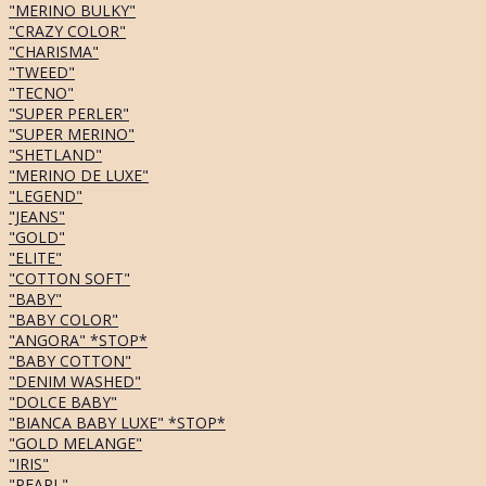
"MERINO BULKY"
"CRAZY COLOR"
"CHARISMA"
"TWEED"
"TECNO"
"SUPER PERLER"
"SUPER MERINO"
"SHETLAND"
"MERINO DE LUXE"
"LEGEND"
"JEANS"
"GOLD"
"ELITE"
"COTTON SOFT"
"BABY"
"BABY COLOR"
"ANGORA" *STOP*
"BABY COTTON"
"DENIM WASHED"
"DOLCE BABY"
"BIANCA BABY LUXE" *STOP*
"GOLD MELANGE"
"IRIS"
"PEARL"