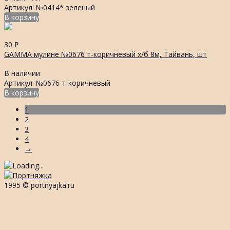
Артикул: №0414* зеленый
В корзину
30
₽
GAMMA мулине №0676 т-коричневый х/б 8м, Тайвань, шт
В наличии
Артикул: №0676 т-коричневый
В корзину
1
2
3
4
→
1995 © portnyajka.ru