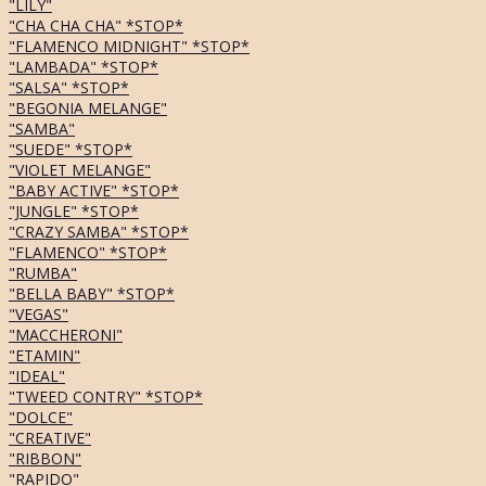
"LILY"
"CHA CHA CHA" *STOP*
"FLAMENCO MIDNIGHT" *STOP*
"LAMBADA" *STOP*
"SALSA" *STOP*
"BEGONIA MELANGE"
"SAMBA"
"SUEDE" *STOP*
"VIOLET MELANGE"
"BABY ACTIVE" *STOP*
"JUNGLE" *STOP*
"CRAZY SAMBA" *STOP*
"FLAMENCO" *STOP*
"RUMBA"
"BELLA BABY" *STOP*
"VEGAS"
"MACCHERONI"
"ETAMIN"
"IDEAL"
"TWEED CONTRY" *STOP*
"DOLCE"
"CREATIVE"
"RIBBON"
"RAPIDO"