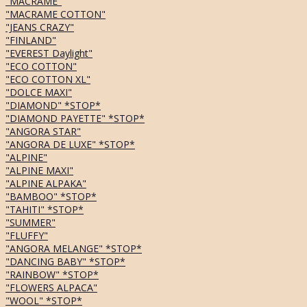
"MACRAME"
"MACRAME COTTON"
"JEANS CRAZY"
"FINLAND"
"EVEREST Daylight"
"ECO COTTON"
"ECO COTTON XL"
"DOLCE MAXI"
"DIAMOND" *STOP*
"DIAMOND PAYETTE" *STOP*
"ANGORA STAR"
"ANGORA DE LUXE" *STOP*
"ALPINE"
"ALPINE MAXI"
"ALPINE ALPAKA"
"BAMBOO" *STOP*
"TAHITI" *STOP*
"SUMMER"
"FLUFFY"
"ANGORA MELANGE" *STOP*
"DANCING BABY" *STOP*
"RAINBOW" *STOP*
"FLOWERS ALPACA"
"WOOL" *STOP*