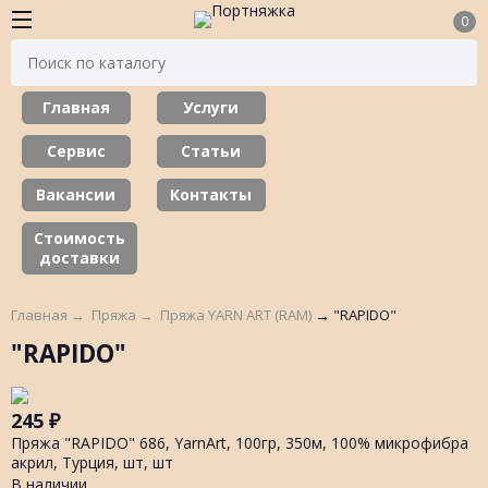
0
Главная
Услуги
Сервис
Статьи
Вакансии
Контакты
Стоимость
доставки
Главная
→
Пряжа
→
Пряжа YARN ART (RAM)
→
"RAPIDO"
"RAPIDO"
245
₽
Пряжа "RAPIDO" 686, YarnArt, 100гр, 350м, 100% микрофибра
акрил, Турция, шт, шт
В наличии