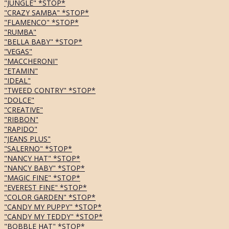
"JUNGLE" *STOP*
"CRAZY SAMBA" *STOP*
"FLAMENCO" *STOP*
"RUMBA"
"BELLA BABY" *STOP*
"VEGAS"
"MACCHERONI"
"ETAMIN"
"IDEAL"
"TWEED CONTRY" *STOP*
"DOLCE"
"CREATIVE"
"RIBBON"
"RAPIDO"
"JEANS PLUS"
"SALERNO" *STOP*
"NANCY HAT" *STOP*
"NANCY BABY" *STOP*
"MAGIC FINE" *STOP*
"EVEREST FINE" *STOP*
"COLOR GARDEN" *STOP*
"CANDY MY PUPPY" *STOP*
"CANDY MY TEDDY" *STOP*
"BOBBLE HAT" *STOP*