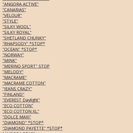
"ANGORA ACTIVE"
"CANARIAS"
"VELOUR"
"STYLE"
"SILKY WOOL"
"SILKY ROYAL"
"SHETLAND CHUNKY"
"RHAPSODY" *STOP*
"OCEAN" *STOP*
"NORWAY"
"MINK"
"MERINO SPORT" STOP
"MELODY"
"MACRAME"
"MACRAME COTTON"
"JEANS CRAZY"
"FINLAND"
"EVEREST Daylight"
"ECO COTTON"
"ECO COTTON XL"
"DOLCE MAXI"
"DIAMOND" *STOP*
"DIAMOND PAYETTE" *STOP*