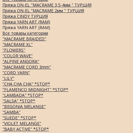
Пряжа ON-EL "MACRAME 3,5-4мм " ТУРЦИЯ
Пряжа ON-EL "MACRAME 2мм " ТУРЦИЯ
Пряжа CINDY ТУРЦИЯ
Пряжа YARN ART (RAM)
Пряжа YARN ART (RAM)
Все товары категории
"MACRAME BRAIDED"
"MACRAME XL"
"FLOWERS"
"COLOR WAVE"
"ALPINE ANGORA"
"MACRAME CORD 3mm"
"CORD YARN"
"LILY"
"CHA CHA CHA" *STOP*
"FLAMENCO MIDNIGHT" *STOP*
"LAMBADA" *STOP*
"SALSA" *STOP*
"BEGONIA MELANGE"
"SAMBA"
"SUEDE" *STOP*
"VIOLET MELANGE"
"BABY ACTIVE" *STOP*