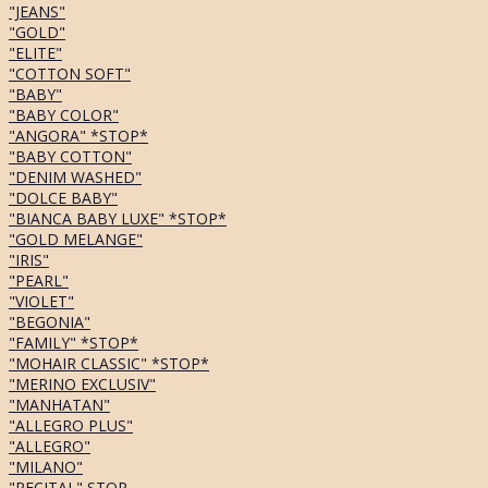
"JEANS"
"GOLD"
"ELITE"
"COTTON SOFT"
"BABY"
"BABY COLOR"
"ANGORA" *STOP*
"BABY COTTON"
"DENIM WASHED"
"DOLCE BABY"
"BIANCA BABY LUXE" *STOP*
"GOLD MELANGE"
"IRIS"
"PEARL"
"VIOLET"
"BEGONIA"
"FAMILY" *STOP*
"MOHAIR CLASSIC" *STOP*
"MERINO EXCLUSIV"
"MANHATAN"
"ALLEGRO PLUS"
"ALLEGRO"
"MILANO"
"RECITAL" STOP