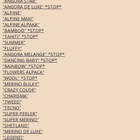
"ANGORA STAR"
"ANGORA DE LUXE" *STOP*
"ALPINE"
"ALPINE MAXI"
"ALPINE ALPAKA"
"BAMBOO" *STOP*
"TAHITI" *STOP*
"SUMMER"
"FLUFFY"
"ANGORA MELANGE" *STOP*
"DANCING BABY" *STOP*
"RAINBOW" *STOP*
"FLOWERS ALPACA"
"WOOL" *STOP*
"MERINO BULKY"
"CRAZY COLOR"
"CHARISMA"
"TWEED"
"TECNO"
"SUPER PERLER"
"SUPER MERINO"
"SHETLAND"
"MERINO DE LUXE"
"LEGEND"