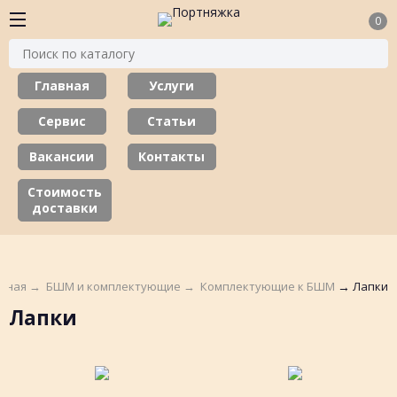
0
Главная
Услуги
Сервис
Статьи
Вакансии
Контакты
Стоимость
доставки
авная
→
БШМ и комплектующие
→
Комплектующие к БШМ
→
Лапки
Лапки