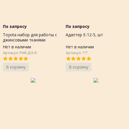
По запросу
По запросу
Toyota набор для работы с
Адаптер Е-12-5, шт
джинсовыми тканями
Footwork Kit, Китай, шт
Нет в наличии
Нет в наличии
Артикул: FWK-JEA-R
Артикул: ???
В корзину
В корзину