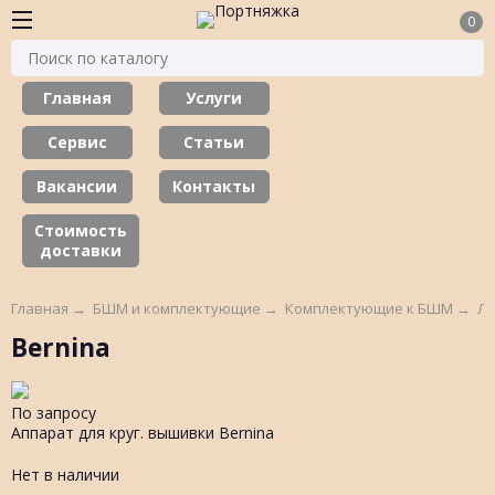
0
Главная
Услуги
Сервис
Статьи
Вакансии
Контакты
Стоимость
доставки
Главная
→
БШМ и комплектующие
→
Комплектующие к БШМ
→
Ла
Bernina
По запросу
Аппарат для круг. вышивки Bernina
Нет в наличии