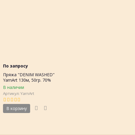
По запросу
Пряжа "DENIM WASHED"
YarnArt 130м, 50гр. 70%
хлопок, 30% акрил,Турция
В наличии
Артикул: YarnArt
В корзину