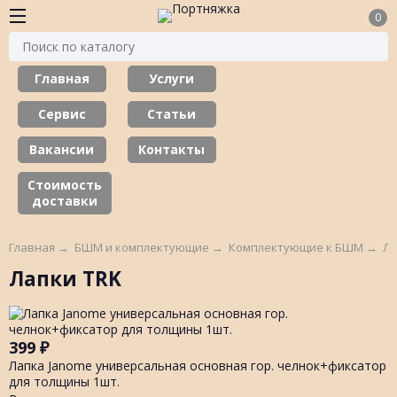
0
Главная
Услуги
Сервис
Статьи
Вакансии
Контакты
Стоимость
доставки
Главная
→
БШМ и комплектующие
→
Комплектующие к БШМ
→
Ла
Лапки TRK
399
₽
Лапка Janome универсальная основная гор. челнок+фиксатор
для толщины 1шт.