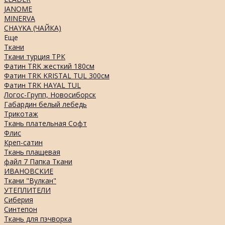
JANOME
MINERVA
CHAYKA (ЧАЙКА)
Еще
Ткани
Ткани турция ТРК
Фатин TRK жесткий 180см
Фатин TRK KRISTAL TUL 300см
Фатин TRK HAYAL TUL
Логос-Групп, Новосиборск
Габардин белый лебедь
Трикотаж
Ткань плательная Софт
Флис
Креп-сатин
Ткань плащевая
файл 7 Папка Ткани
ИВАНОВСКИЕ
Ткани "Вулкан"
УТЕПЛИТЕЛИ
Сиберия
Синтепон
Ткань для пэчворка