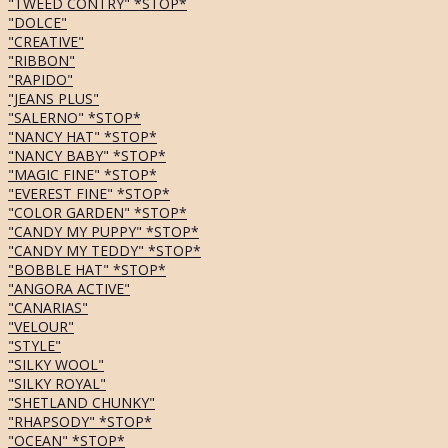
"TWEED CONTRY" *STOP*
"DOLCE"
"CREATIVE"
"RIBBON"
"RAPIDO"
"JEANS PLUS"
"SALERNO" *STOP*
"NANCY HAT" *STOP*
"NANCY BABY" *STOP*
"MAGIC FINE" *STOP*
"EVEREST FINE" *STOP*
"COLOR GARDEN" *STOP*
"CANDY MY PUPPY" *STOP*
"CANDY MY TEDDY" *STOP*
"BOBBLE HAT" *STOP*
"ANGORA ACTIVE"
"CANARIAS"
"VELOUR"
"STYLE"
"SILKY WOOL"
"SILKY ROYAL"
"SHETLAND CHUNKY"
"RHAPSODY" *STOP*
"OCEAN" *STOP*