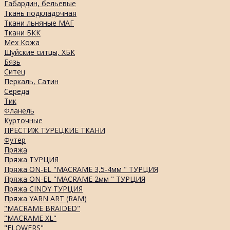
Габардин, бельевые
Ткань подкладочная
Ткани льняные МАГ
Ткани БКК
Мех Кожа
Шуйские ситцы, ХБК
Бязь
Ситец
Перкаль, Сатин
Середа
Тик
Фланель
Курточные
ПРЕСТИЖ ТУРЕЦКИЕ ТКАНИ
Футер
Пряжа
Пряжа ТУРЦИЯ
Пряжа ON-EL "MACRAME 3,5-4мм " ТУРЦИЯ
Пряжа ON-EL "MACRAME 2мм " ТУРЦИЯ
Пряжа CINDY ТУРЦИЯ
Пряжа YARN ART (RAM)
"MACRAME BRAIDED"
"MACRAME XL"
"FLOWERS"