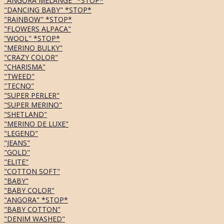
"ANGORA MELANGE" *STOP*
"DANCING BABY" *STOP*
"RAINBOW" *STOP*
"FLOWERS ALPACA"
"WOOL" *STOP*
"MERINO BULKY"
"CRAZY COLOR"
"CHARISMA"
"TWEED"
"TECNO"
"SUPER PERLER"
"SUPER MERINO"
"SHETLAND"
"MERINO DE LUXE"
"LEGEND"
"JEANS"
"GOLD"
"ELITE"
"COTTON SOFT"
"BABY"
"BABY COLOR"
"ANGORA" *STOP*
"BABY COTTON"
"DENIM WASHED"