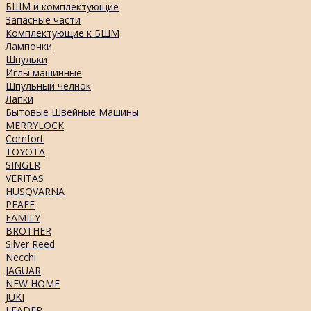
БШМ и комплектующие
Запасные части
Комплектующие к БШМ
Лампочки
Шпульки
Иглы машинные
Шпульный челнок
Лапки
Бытовые Швейные Машины
MERRYLOCK
Comfort
TOYOTA
SINGER
VERITAS
HUSQVARNA
PFAFF
FAMILY
BROTHER
Silver Reed
Necchi
JAGUAR
NEW HOME
JUKI
LEADER