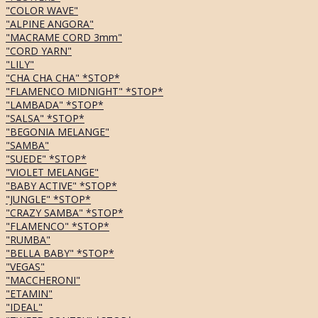
"COLOR WAVE"
"ALPINE ANGORA"
"MACRAME CORD 3mm"
"CORD YARN"
"LILY"
"CHA CHA CHA" *STOP*
"FLAMENCO MIDNIGHT" *STOP*
"LAMBADA" *STOP*
"SALSA" *STOP*
"BEGONIA MELANGE"
"SAMBA"
"SUEDE" *STOP*
"VIOLET MELANGE"
"BABY ACTIVE" *STOP*
"JUNGLE" *STOP*
"CRAZY SAMBA" *STOP*
"FLAMENCO" *STOP*
"RUMBA"
"BELLA BABY" *STOP*
"VEGAS"
"MACCHERONI"
"ETAMIN"
"IDEAL"