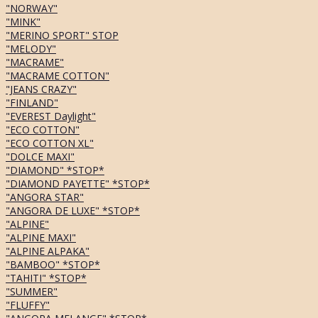
"NORWAY"
"MINK"
"MERINO SPORT" STOP
"MELODY"
"MACRAME"
"MACRAME COTTON"
"JEANS CRAZY"
"FINLAND"
"EVEREST Daylight"
"ECO COTTON"
"ECO COTTON XL"
"DOLCE MAXI"
"DIAMOND" *STOP*
"DIAMOND PAYETTE" *STOP*
"ANGORA STAR"
"ANGORA DE LUXE" *STOP*
"ALPINE"
"ALPINE MAXI"
"ALPINE ALPAKA"
"BAMBOO" *STOP*
"TAHITI" *STOP*
"SUMMER"
"FLUFFY"