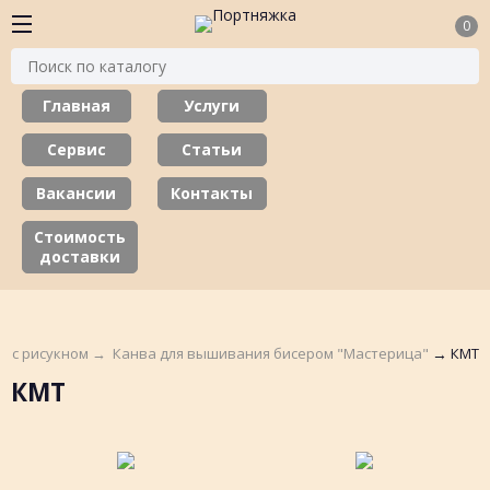
0
Главная
Услуги
Сервис
Статьи
Вакансии
Контакты
Стоимость
доставки
а с рисукном
→
Канва для вышивания бисером "Мастерица"
→
КМТ
КМТ