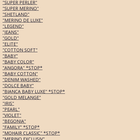
"SUPER PERLER"
"SUPER MERINO"
"SHETLAND"
"MERINO DE LUXE"
"LEGEND"
"JEANS"
"GOLD"
"ELITE"
"COTTON SOFT"
"BABY"
"BABY COLOR"
"ANGORA" *STOP*
"BABY COTTON"
"DENIM WASHED"
"DOLCE BABY"
"BIANCA BABY LUXE" *STOP*
"GOLD MELANGE"
"IRIS"
"PEARL"
"VIOLET"
"BEGONIA"
"FAMILY" *STOP*
"MOHAIR CLASSIC" *STOP*
"MERINO EXCLUSIV"