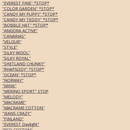
"EVEREST FINE" *STOP*
"COLOR GARDEN" *STOP*
"CANDY MY PUPPY" *STOP*
"CANDY MY TEDDY" *STOP*
"BOBBLE HAT" *STOP*
"ANGORA ACTIVE"
"CANARIAS"
"VELOUR"
"STYLE"
"SILKY WOOL"
"SILKY ROYAL"
"SHETLAND CHUNKY"
"RHAPSODY" *STOP*
"OCEAN" *STOP*
"NORWAY"
"MINK"
"MERINO SPORT" STOP
"MELODY"
"MACRAME"
"MACRAME COTTON"
"JEANS CRAZY"
"FINLAND"
"EVEREST Daylight"
"ECO COTTON"