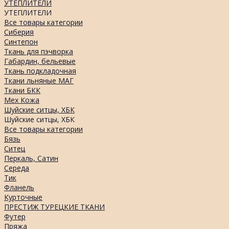
УТЕПЛИТЕЛИ
УТЕПЛИТЕЛИ
Все товары категории
Сиберия
Синтепон
Ткань для пэчворка
Габардин, бельевые
Ткань подкладочная
Ткани льняные МАГ
Ткани БКК
Мех Кожа
Шуйские ситцы, ХБК
Шуйские ситцы, ХБК
Все товары категории
Бязь
Ситец
Перкаль, Сатин
Середа
Тик
Фланель
Курточные
ПРЕСТИЖ ТУРЕЦКИЕ ТКАНИ
Футер
Пряжа