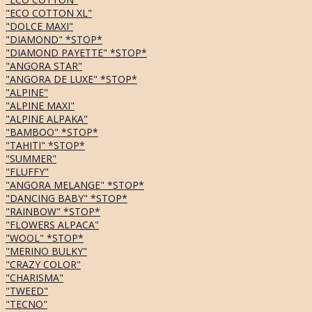
"ECO COTTON XL"
"DOLCE MAXI"
"DIAMOND" *STOP*
"DIAMOND PAYETTE" *STOP*
"ANGORA STAR"
"ANGORA DE LUXE" *STOP*
"ALPINE"
"ALPINE MAXI"
"ALPINE ALPAKA"
"BAMBOO" *STOP*
"TAHITI" *STOP*
"SUMMER"
"FLUFFY"
"ANGORA MELANGE" *STOP*
"DANCING BABY" *STOP*
"RAINBOW" *STOP*
"FLOWERS ALPACA"
"WOOL" *STOP*
"MERINO BULKY"
"CRAZY COLOR"
"CHARISMA"
"TWEED"
"TECNO"