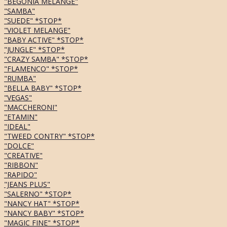
"BEGONIA MELANGE"
"SAMBA"
"SUEDE" *STOP*
"VIOLET MELANGE"
"BABY ACTIVE" *STOP*
"JUNGLE" *STOP*
"CRAZY SAMBA" *STOP*
"FLAMENCO" *STOP*
"RUMBA"
"BELLA BABY" *STOP*
"VEGAS"
"MACCHERONI"
"ETAMIN"
"IDEAL"
"TWEED CONTRY" *STOP*
"DOLCE"
"CREATIVE"
"RIBBON"
"RAPIDO"
"JEANS PLUS"
"SALERNO" *STOP*
"NANCY HAT" *STOP*
"NANCY BABY" *STOP*
"MAGIC FINE" *STOP*