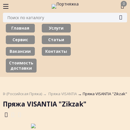
0
Главная
Услуги
Сервис
Статьи
Вакансии
Контакты
Стоимость
доставки
РФ (Российская Пряжа)
→
Пряжа VISANTIA
→
Пряжа VISANTIA "Zikzak"
Пряжа VISANTIA "Zikzak"