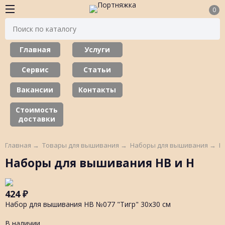
0
Главная
Услуги
Сервис
Статьи
Вакансии
Контакты
Стоимость
доставки
Главная
→
Товары для вышивания
→
Наборы для вышивания
→
Н
Наборы для вышивания НВ и Н
424
₽
Набор для вышивания НВ №077 "Тигр" 30х30 см
В наличии