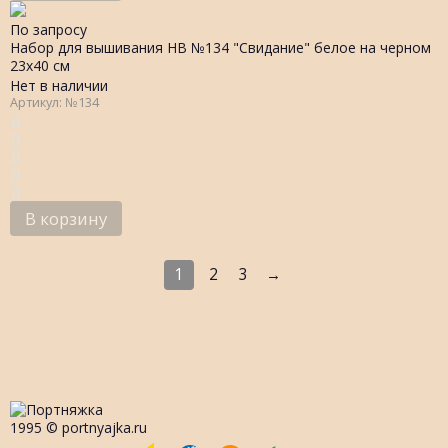
По запросу
Набор для вышивания НВ №134 "Свидание" белое на черном
23х40 см
Нет в наличии
Артикул: №134
В корзину
1
2
3
→
1995 © portnyajka.ru