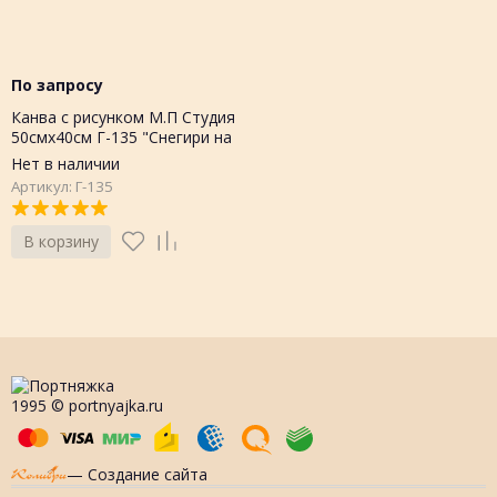
По запросу
Канва с рисунком М.П Студия
50смх40см Г-135 "Снегири на
рассвете"
Нет в наличии
Артикул: Г-135
В корзину
1995 © portnyajka.ru
— Создание сайта