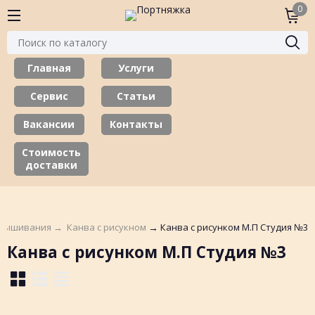
0
Главная
Услуги
Сервис
Статьи
Вакансии
Контакты
Стоимость
доставки
 вышивания
→
Канва с рисукном
→
Канва с рисунком М.П Студия №3
Канва с рисунком М.П Студия №3