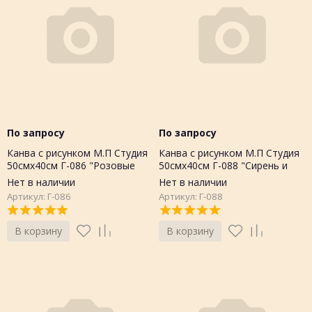
По запросу
По запросу
Канва с рисунком М.П Студия
Канва с рисунком М.П Студия
50смх40см Г-086 "Розовые
50смх40см Г-088 "Сирень и
розы"
ромашки"
Нет в наличии
Нет в наличии
Артикул: Г-086
Артикул: Г-088
В корзину
В корзину