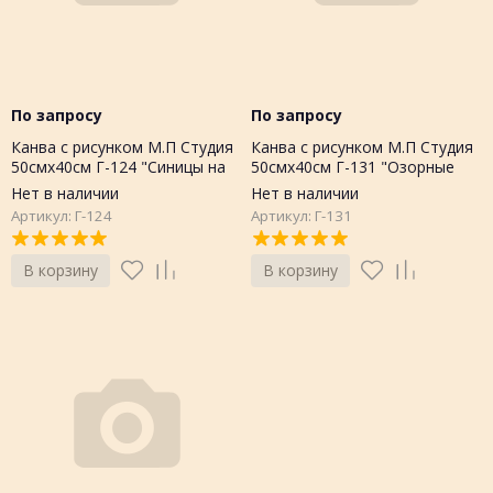
По запросу
По запросу
Канва с рисунком М.П Студия
Канва с рисунком М.П Студия
50смх40см Г-124 "Синицы на
50смх40см Г-131 "Озорные
ветке"
синички"
Нет в наличии
Нет в наличии
Артикул: Г-124
Артикул: Г-131
В корзину
В корзину