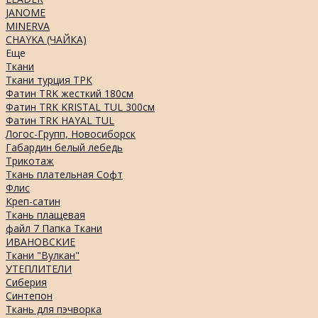
JANOME
MINERVA
CHAYKA (ЧАЙКА)
Еще
Ткани
Ткани турция ТРК
Фатин TRK жесткий 180см
Фатин TRK KRISTAL TUL 300см
Фатин TRK HAYAL TUL
Логос-Групп, Новосиборск
Габардин белый лебедь
Трикотаж
Ткань плательная Софт
Флис
Креп-сатин
Ткань плащевая
файл 7 Папка Ткани
ИВАНОВСКИЕ
Ткани "Вулкан"
УТЕПЛИТЕЛИ
Сиберия
Синтепон
Ткань для пэчворка