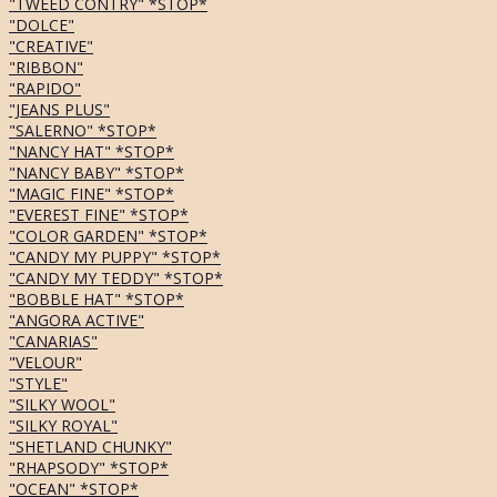
"TWEED CONTRY" *STOP*
"DOLCE"
"CREATIVE"
"RIBBON"
"RAPIDO"
"JEANS PLUS"
"SALERNO" *STOP*
"NANCY HAT" *STOP*
"NANCY BABY" *STOP*
"MAGIC FINE" *STOP*
"EVEREST FINE" *STOP*
"COLOR GARDEN" *STOP*
"CANDY MY PUPPY" *STOP*
"CANDY MY TEDDY" *STOP*
"BOBBLE HAT" *STOP*
"ANGORA ACTIVE"
"CANARIAS"
"VELOUR"
"STYLE"
"SILKY WOOL"
"SILKY ROYAL"
"SHETLAND CHUNKY"
"RHAPSODY" *STOP*
"OCEAN" *STOP*