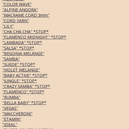
"COLOR WAVE"
"ALPINE ANGORA"
"MACRAME CORD 3mm"
"CORD YARN"
"LILY"
"CHA CHA CHA" *STOP*
"FLAMENCO MIDNIGHT" *STOP*
"LAMBADA" *STOP*
"SALSA" *STOP*
"BEGONIA MELANGE"
"SAMBA"
"SUEDE" *STOP*
"VIOLET MELANGE"
"BABY ACTIVE" *STOP*
"JUNGLE" *STOP*
"CRAZY SAMBA" *STOP*
"FLAMENCO" *STOP*
"RUMBA"
"BELLA BABY" *STOP*
"VEGAS"
"MACCHERONI"
"ETAMIN"
"IDEAL"