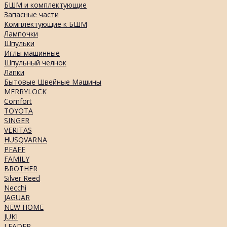
БШМ и комплектующие
Запасные части
Комплектующие к БШМ
Лампочки
Шпульки
Иглы машинные
Шпульный челнок
Лапки
Бытовые Швейные Машины
MERRYLOCK
Comfort
TOYOTA
SINGER
VERITAS
HUSQVARNA
PFAFF
FAMILY
BROTHER
Silver Reed
Necchi
JAGUAR
NEW HOME
JUKI
LEADER