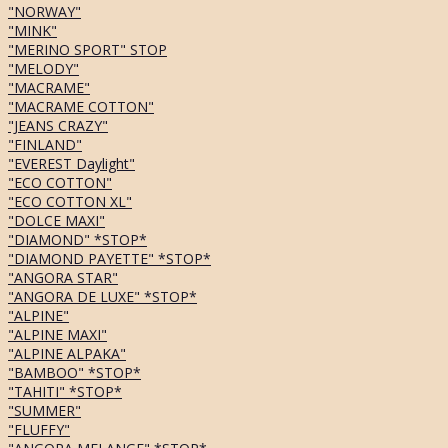
"NORWAY"
"MINK"
"MERINO SPORT" STOP
"MELODY"
"MACRAME"
"MACRAME COTTON"
"JEANS CRAZY"
"FINLAND"
"EVEREST Daylight"
"ECO COTTON"
"ECO COTTON XL"
"DOLCE MAXI"
"DIAMOND" *STOP*
"DIAMOND PAYETTE" *STOP*
"ANGORA STAR"
"ANGORA DE LUXE" *STOP*
"ALPINE"
"ALPINE MAXI"
"ALPINE ALPAKA"
"BAMBOO" *STOP*
"TAHITI" *STOP*
"SUMMER"
"FLUFFY"