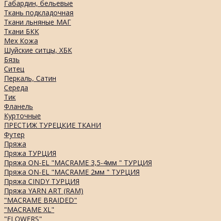
Габардин, бельевые
Ткань подкладочная
Ткани льняные МАГ
Ткани БКК
Мех Кожа
Шуйские ситцы, ХБК
Бязь
Ситец
Перкаль, Сатин
Середа
Тик
Фланель
Курточные
ПРЕСТИЖ ТУРЕЦКИЕ ТКАНИ
Футер
Пряжа
Пряжа ТУРЦИЯ
Пряжа ON-EL "MACRAME 3,5-4мм " ТУРЦИЯ
Пряжа ON-EL "MACRAME 2мм " ТУРЦИЯ
Пряжа CINDY ТУРЦИЯ
Пряжа YARN ART (RAM)
"MACRAME BRAIDED"
"MACRAME XL"
"FLOWERS"