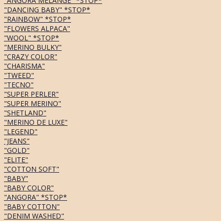
"ANGORA MELANGE" *STOP*
"DANCING BABY" *STOP*
"RAINBOW" *STOP*
"FLOWERS ALPACA"
"WOOL" *STOP*
"MERINO BULKY"
"CRAZY COLOR"
"CHARISMA"
"TWEED"
"TECNO"
"SUPER PERLER"
"SUPER MERINO"
"SHETLAND"
"MERINO DE LUXE"
"LEGEND"
"JEANS"
"GOLD"
"ELITE"
"COTTON SOFT"
"BABY"
"BABY COLOR"
"ANGORA" *STOP*
"BABY COTTON"
"DENIM WASHED"