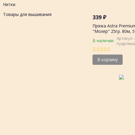
Нитки
Товары для вышивания
339
₽
Пряжа Astra Premiu
"Мохер" 25гр. 80м, 
мохер, 50%акрил
Артикул: 
В наличии
пудровы
В корзину