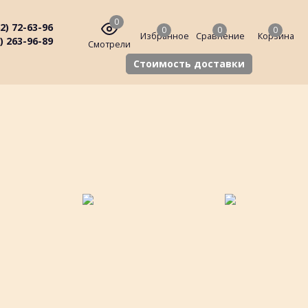
0
2) 72-63-96
0
0
0
Избранное
Сравнение
Корзина
) 263-96-89
Смотрели
Стоимость доставки