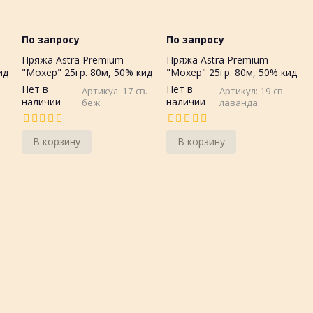
По запросу
По запросу
Пряжа Astra Premium
Пряжа Astra Premium
ид
"Мохер" 25гр. 80м, 50% кид
"Мохер" 25гр. 80м, 50% кид
мохер, 50%акрил
мохер, 50%акрил
Нет в
Нет в
Артикул: 17 св.
Артикул: 19 св.
наличии
наличии
беж
лаванда
В корзину
В корзину