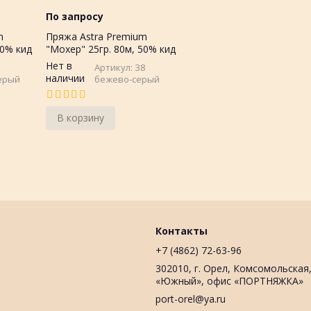
По запросу
m
Пряжа Astra Premium
50% кид
"Мохер" 25гр. 80м, 50% кид
мохер, 50%акрил
Нет в
1
Артикул: 38
наличии
ерый
бежево-серый
В корзину
Контакты
+7 (4862) 72-63-96
302010, г. Орел, Комсомольская,
«Южный», офис «ПОРТНЯЖКА»
port-orel@ya.ru