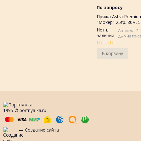
По запросу
Пряжа Astra Premiu
"Мохер" 25гр. 80м, 
мохер, 50%акрил
Нет в
Артикул: 2
наличии
дымчато-с
В корзину
1995 © portnyajka.ru
— Создание сайта