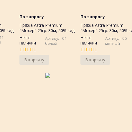
По запросу
По запросу
m
Пряжа Astra Premium
Пряжа Astra Premium
50% кид
"Мохер" 25гр. 80м, 50% кид
"Мохер" 25гр. 80м, 50% к
мохер, 50%акрил
мохер, 50%акрил
41
Нет в
Нет в
Артикул: 01
Артикул: 05
й
наличии
наличии
белый
мятный
В корзину
В корзину