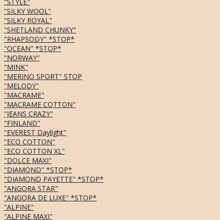
"STYLE"
"SILKY WOOL"
"SILKY ROYAL"
"SHETLAND CHUNKY"
"RHAPSODY" *STOP*
"OCEAN" *STOP*
"NORWAY"
"MINK"
"MERINO SPORT" STOP
"MELODY"
"MACRAME"
"MACRAME COTTON"
"JEANS CRAZY"
"FINLAND"
"EVEREST Daylight"
"ECO COTTON"
"ECO COTTON XL"
"DOLCE MAXI"
"DIAMOND" *STOP*
"DIAMOND PAYETTE" *STOP*
"ANGORA STAR"
"ANGORA DE LUXE" *STOP*
"ALPINE"
"ALPINE MAXI"