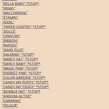
"BELLA BABY" *STOP*
"VEGAS"
"MACCHERONI"
"ETAMIN"
"IDEAL"
"TWEED CONTRY" *STOP*
"DOLCE"
"CREATIVE"
"RIBBON"
"RAPIDO"
"JEANS PLUS"
"SALERNO" *STOP*
"NANCY HAT" *STOP*
"NANCY BABY" *STOP*
"MAGIC FINE" *STOP*
"EVEREST FINE" *STOP*
"COLOR GARDEN" *STOP*
"CANDY MY PUPPY" *STOP*
"CANDY MY TEDDY" *STOP*
"BOBBLE HAT" *STOP*
"ANGORA ACTIVE"
"CANARIAS"
"VELOUR"