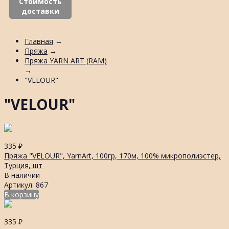
Стоимость
доставки
Главная
→
Пряжа
→
Пряжа YARN ART (RAM)
→
"VELOUR"
"VELOUR"
335
₽
Пряжа "VELOUR", YarnArt, 100гр, 170м, 100% микрополиэстер,
Турция, шт
В наличии
Артикул: 867
В корзину
335
₽