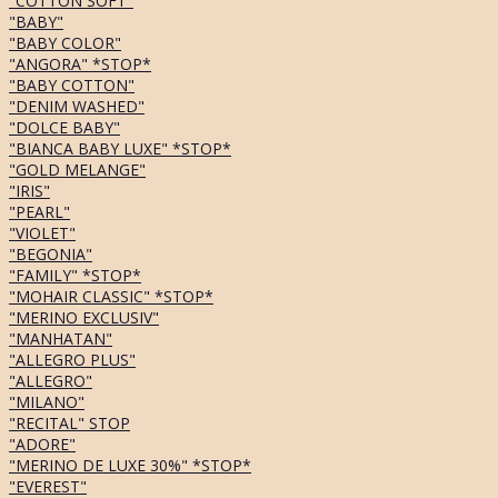
"COTTON SOFT"
"BABY"
"BABY COLOR"
"ANGORA" *STOP*
"BABY COTTON"
"DENIM WASHED"
"DOLCE BABY"
"BIANCA BABY LUXE" *STOP*
"GOLD MELANGE"
"IRIS"
"PEARL"
"VIOLET"
"BEGONIA"
"FAMILY" *STOP*
"MOHAIR CLASSIC" *STOP*
"MERINO EXCLUSIV"
"MANHATAN"
"ALLEGRO PLUS"
"ALLEGRO"
"MILANO"
"RECITAL" STOP
"ADORE"
"MERINO DE LUXE 30%" *STOP*
"EVEREST"