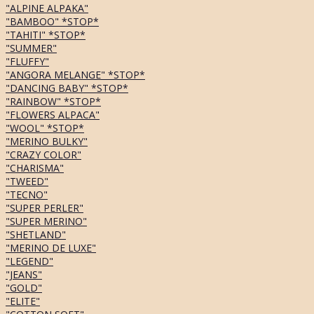
"ALPINE ALPAKA"
"BAMBOO" *STOP*
"TAHITI" *STOP*
"SUMMER"
"FLUFFY"
"ANGORA MELANGE" *STOP*
"DANCING BABY" *STOP*
"RAINBOW" *STOP*
"FLOWERS ALPACA"
"WOOL" *STOP*
"MERINO BULKY"
"CRAZY COLOR"
"CHARISMA"
"TWEED"
"TECNO"
"SUPER PERLER"
"SUPER MERINO"
"SHETLAND"
"MERINO DE LUXE"
"LEGEND"
"JEANS"
"GOLD"
"ELITE"