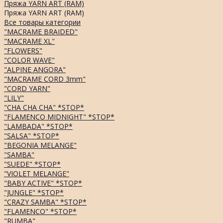
Пряжа YARN ART (RAM)
Пряжа YARN ART (RAM)
Все товары категории
"MACRAME BRAIDED"
"MACRAME XL"
"FLOWERS"
"COLOR WAVE"
"ALPINE ANGORA"
"MACRAME CORD 3mm"
"CORD YARN"
"LILY"
"CHA CHA CHA" *STOP*
"FLAMENCO MIDNIGHT" *STOP*
"LAMBADA" *STOP*
"SALSA" *STOP*
"BEGONIA MELANGE"
"SAMBA"
"SUEDE" *STOP*
"VIOLET MELANGE"
"BABY ACTIVE" *STOP*
"JUNGLE" *STOP*
"CRAZY SAMBA" *STOP*
"FLAMENCO" *STOP*
"RUMBA"