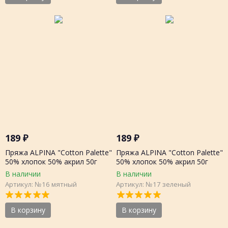
189
₽
189
₽
Пряжа ALPINA "Cotton Palette"
Пряжа ALPINA "Cotton Palette"
50% хлопок 50% акрил 50г
50% хлопок 50% акрил 50г
205м, шт.
205м, шт.
В наличии
В наличии
Артикул: №16 мятный
Артикул: №17 зеленый
В корзину
В корзину