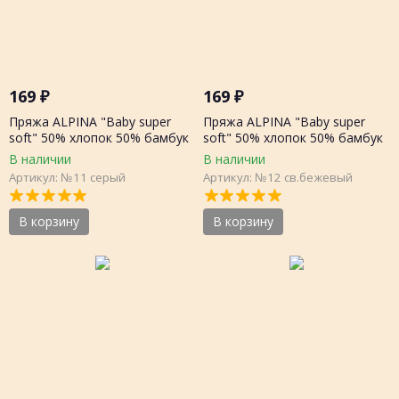
169
₽
169
₽
Пряжа ALPINA "Baby super
Пряжа ALPINA "Baby super
soft" 50% хлопок 50% бамбук
soft" 50% хлопок 50% бамбук
50г 150 метров, шт.
50г 150 метров, шт.
В наличии
В наличии
Артикул: №11 серый
Артикул: №12 св.бежевый
В корзину
В корзину