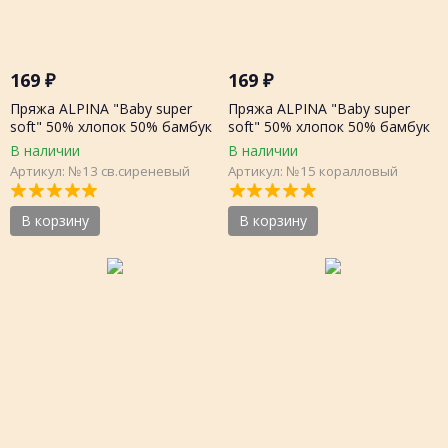
169
₽
169
₽
Пряжа ALPINA "Baby super
Пряжа ALPINA "Baby super
soft" 50% хлопок 50% бамбук
soft" 50% хлопок 50% бамбук
50г 150 метров, шт.
50г 150 метров, шт.
В наличии
В наличии
Артикул: №13 св.сиреневый
Артикул: №15 коралловый
В корзину
В корзину