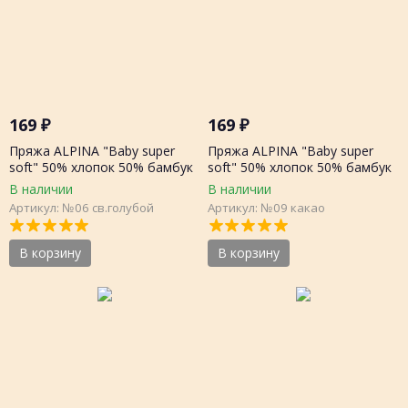
169
₽
169
₽
Пряжа ALPINA "Baby super
Пряжа ALPINA "Baby super
soft" 50% хлопок 50% бамбук
soft" 50% хлопок 50% бамбук
50г 150 метров, шт.
50г 150 метров, шт.
В наличии
В наличии
Артикул: №06 св.голубой
Артикул: №09 какао
В корзину
В корзину