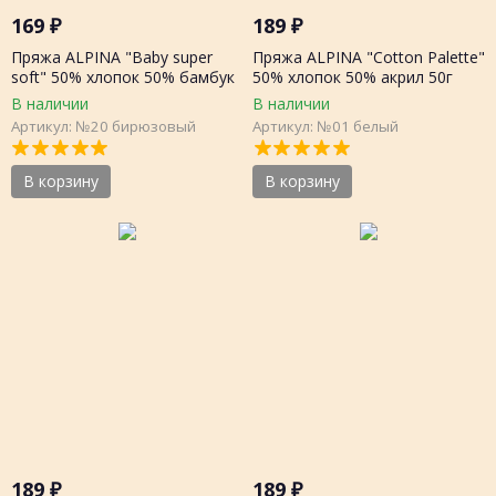
169
₽
189
₽
Пряжа ALPINA "Baby super
Пряжа ALPINA "Cotton Palette"
soft" 50% хлопок 50% бамбук
50% хлопок 50% акрил 50г
50г 150 метров, шт.
205м, шт.
В наличии
В наличии
Артикул: №20 бирюзовый
Артикул: №01 белый
В корзину
В корзину
189
₽
189
₽