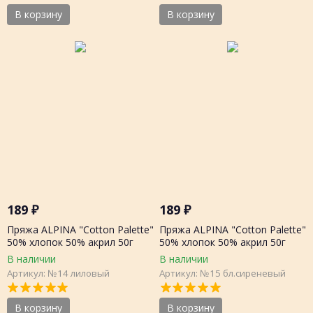
В корзину
В корзину
189
₽
189
₽
Пряжа ALPINA "Cotton Palette"
Пряжа ALPINA "Cotton Palette"
50% хлопок 50% акрил 50г
50% хлопок 50% акрил 50г
205м, шт.
205м, шт.
В наличии
В наличии
Артикул: №14 лиловый
Артикул: №15 бл.сиреневый
В корзину
В корзину