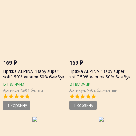
169
₽
169
₽
Пряжа ALPINA "Baby super
Пряжа ALPINA "Baby super
soft" 50% хлопок 50% бамбук
soft" 50% хлопок 50% бамбук
50г 150 метров, шт.
50г 150 метров, шт.
В наличии
В наличии
Артикул: №01 белый
Артикул: №02 бл.желтый
В корзину
В корзину