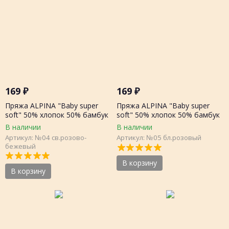
169
₽
169
₽
Пряжа ALPINA "Baby super
Пряжа ALPINA "Baby super
soft" 50% хлопок 50% бамбук
soft" 50% хлопок 50% бамбук
50г 150 метров, шт.
50г 150 метров, шт.
В наличии
В наличии
Артикул: №04 св.розово-
Артикул: №05 бл.розовый
бежевый
В корзину
В корзину