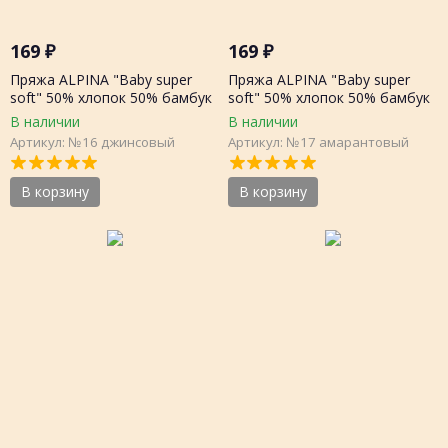
169
₽
169
₽
Пряжа ALPINA "Baby super
Пряжа ALPINA "Baby super
soft" 50% хлопок 50% бамбук
soft" 50% хлопок 50% бамбук
50г 150 метров, шт.
50г 150 метров, шт.
В наличии
В наличии
Артикул: №16 джинсовый
Артикул: №17 амарантовый
В корзину
В корзину