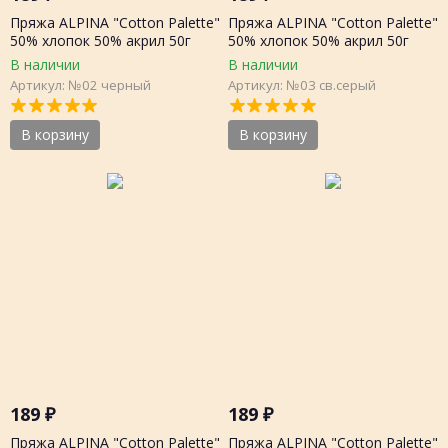
Пряжа ALPINA "Cotton Palette"
Пряжа ALPINA "Cotton Palette"
50% хлопок 50% акрил 50г
50% хлопок 50% акрил 50г
205м, шт.
205м, шт.
В наличии
В наличии
Артикул: №02 черный
Артикул: №03 св.серый
В корзину
В корзину
189
₽
189
₽
Пряжа ALPINA "Cotton Palette"
Пряжа ALPINA "Cotton Palette"