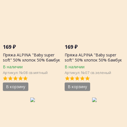
169
₽
169
₽
Пряжа ALPINA "Baby super
Пряжа ALPINA "Baby super
soft" 50% хлопок 50% бамбук
soft" 50% хлопок 50% бамбук
50г 150 метров, шт.
50г 150 метров, шт.
В наличии
В наличии
Артикул: №08 св.мятный
Артикул: №07 св.зеленый
В корзину
В корзину