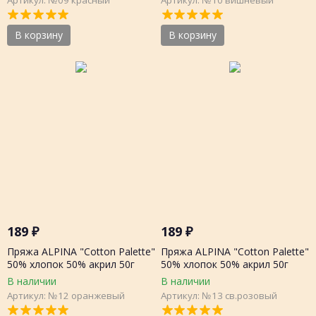
В корзину
В корзину
189
₽
189
₽
Пряжа ALPINA "Cotton Palette"
Пряжа ALPINA "Cotton Palette"
50% хлопок 50% акрил 50г
50% хлопок 50% акрил 50г
205м, шт.
205м, шт.
В наличии
В наличии
Артикул: №12 оранжевый
Артикул: №13 св.розовый