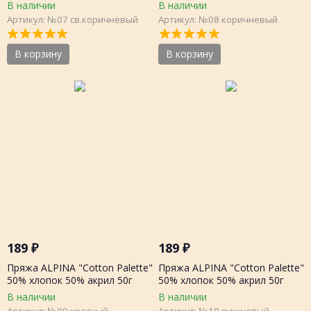
205м, шт.
205м, шт.
В наличии
В наличии
Артикул: №07 св.коричневый
Артикул: №08 коричневый
В корзину
В корзину
189
₽
189
₽
Пряжа ALPINA "Cotton Palette"
Пряжа ALPINA "Cotton Palette"
50% хлопок 50% акрил 50г
50% хлопок 50% акрил 50г
205м, шт.
205м, шт.
В наличии
В наличии
Артикул: №09 красный
Артикул: №10 вишневый