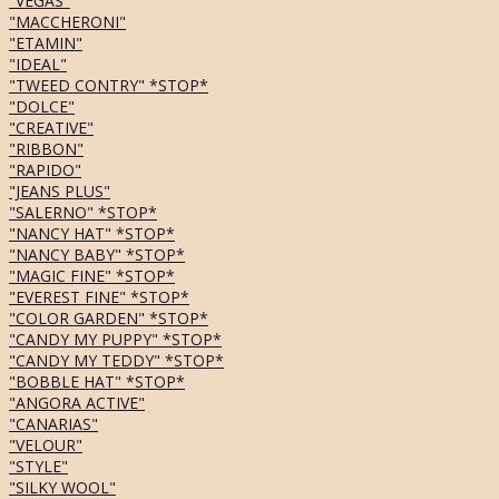
"VEGAS"
"MACCHERONI"
"ETAMIN"
"IDEAL"
"TWEED CONTRY" *STOP*
"DOLCE"
"CREATIVE"
"RIBBON"
"RAPIDO"
"JEANS PLUS"
"SALERNO" *STOP*
"NANCY HAT" *STOP*
"NANCY BABY" *STOP*
"MAGIC FINE" *STOP*
"EVEREST FINE" *STOP*
"COLOR GARDEN" *STOP*
"CANDY MY PUPPY" *STOP*
"CANDY MY TEDDY" *STOP*
"BOBBLE HAT" *STOP*
"ANGORA ACTIVE"
"CANARIAS"
"VELOUR"
"STYLE"
"SILKY WOOL"