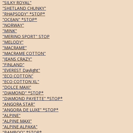
"SILKY ROYAL"
"SHETLAND CHUNKY"
"RHAPSODY" *STOP*
"OCEAN" *STOP*
"NORWAY"
"MINK"
"MERINO SPORT" STOP
"MELODY"
"MACRAME"
"MACRAME COTTON"
"JEANS CRAZY"
"FINLAND"
"EVEREST Daylight"
"ECO COTTON"
"ECO COTTON XL"
"DOLCE MAXI"
"DIAMOND" *STOP*
"DIAMOND PAYETTE" *STOP*
"ANGORA STAR"
"ANGORA DE LUXE" *STOP*
"ALPINE"
"ALPINE MAXI"
"ALPINE ALPAKA"
"BAMBOO" *STOP*