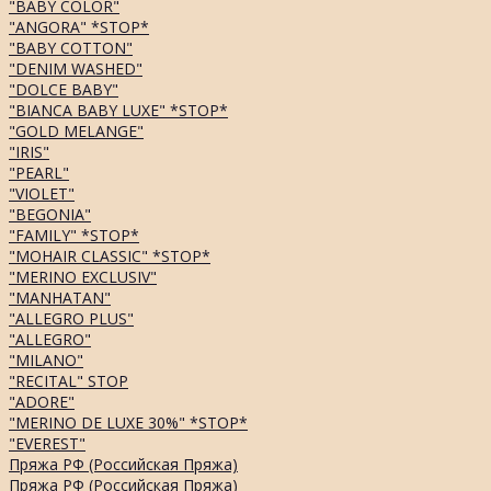
"BABY COLOR"
"ANGORA" *STOP*
"BABY COTTON"
"DENIM WASHED"
"DOLCE BABY"
"BIANCA BABY LUXE" *STOP*
"GOLD MELANGE"
"IRIS"
"PEARL"
"VIOLET"
"BEGONIA"
"FAMILY" *STOP*
"MOHAIR CLASSIC" *STOP*
"MERINO EXCLUSIV"
"MANHATAN"
"ALLEGRO PLUS"
"ALLEGRO"
"MILANO"
"RECITAL" STOP
"ADORE"
"MERINO DE LUXE 30%" *STOP*
"EVEREST"
Пряжа РФ (Российская Пряжа)
Пряжа РФ (Российская Пряжа)