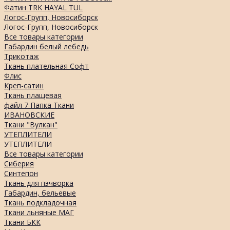
Фатин TRK HAYAL TUL
Логос-Групп, Новосиборск
Логос-Групп, Новосиборск
Все товары категории
Габардин белый лебедь
Трикотаж
Ткань плательная Софт
Флис
Креп-сатин
Ткань плащевая
файл 7 Папка Ткани
ИВАНОВСКИЕ
Ткани "Вулкан"
УТЕПЛИТЕЛИ
УТЕПЛИТЕЛИ
Все товары категории
Сиберия
Синтепон
Ткань для пэчворка
Габардин, бельевые
Ткань подкладочная
Ткани льняные МАГ
Ткани БКК