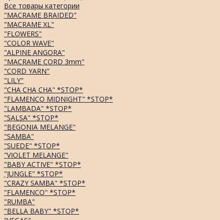
Все товары категории
"MACRAME BRAIDED"
"MACRAME XL"
"FLOWERS"
"COLOR WAVE"
"ALPINE ANGORA"
"MACRAME CORD 3mm"
"CORD YARN"
"LILY"
"CHA CHA CHA" *STOP*
"FLAMENCO MIDNIGHT" *STOP*
"LAMBADA" *STOP*
"SALSA" *STOP*
"BEGONIA MELANGE"
"SAMBA"
"SUEDE" *STOP*
"VIOLET MELANGE"
"BABY ACTIVE" *STOP*
"JUNGLE" *STOP*
"CRAZY SAMBA" *STOP*
"FLAMENCO" *STOP*
"RUMBA"
"BELLA BABY" *STOP*