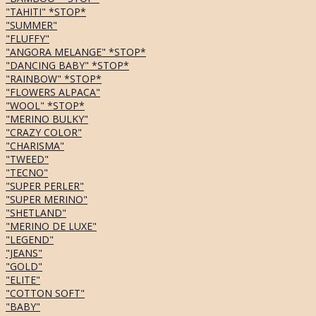
"TAHITI" *STOP*
"SUMMER"
"FLUFFY"
"ANGORA MELANGE" *STOP*
"DANCING BABY" *STOP*
"RAINBOW" *STOP*
"FLOWERS ALPACA"
"WOOL" *STOP*
"MERINO BULKY"
"CRAZY COLOR"
"CHARISMA"
"TWEED"
"TECNO"
"SUPER PERLER"
"SUPER MERINO"
"SHETLAND"
"MERINO DE LUXE"
"LEGEND"
"JEANS"
"GOLD"
"ELITE"
"COTTON SOFT"
"BABY"