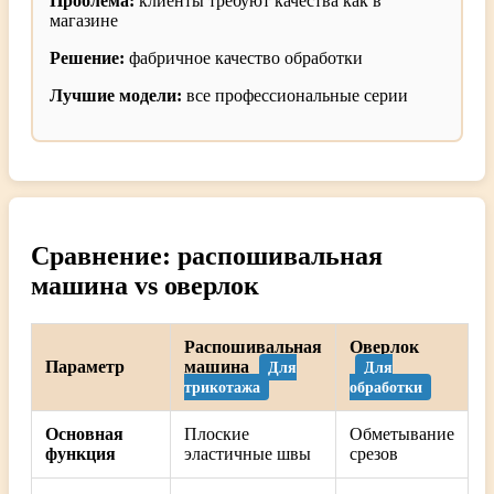
Проблема:
клиенты требуют качества как в
магазине
Решение:
фабричное качество обработки
Лучшие модели:
все профессиональные серии
Сравнение: распошивальная
машина vs оверлок
Распошивальная
Оверлок
Параметр
машина
Для
Для
трикотажа
обработки
Основная
Плоские
Обметывание
функция
эластичные швы
срезов